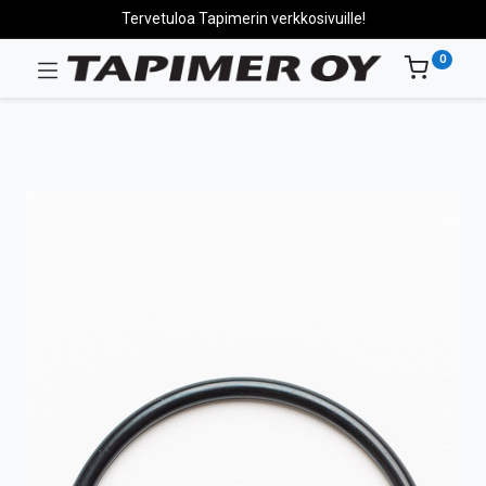
Tervetuloa Tapimerin verkkosivuille!
0