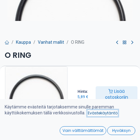
Kauppa
Vanhat mallit
O RING
O RING
Lämmönvaihdin on puhdistettava huolto-ohjeen mukaan.
Tarvitset näitä o-renkaita 4 kpl.
5,89
€
Lisää
Hinta:
ostoskoriin
5,89
€
Lisää ostoskoriin
Käytämme evästeitä tarjotaksemme sinulle paremman
käyttökokemuksen tällä verkkosivustolla.
Evästekäytäntö
Lisää toivelistalle
0
Vain välttämättömät
Hyväksyn
Home
Search
Wishlist
Jaa :