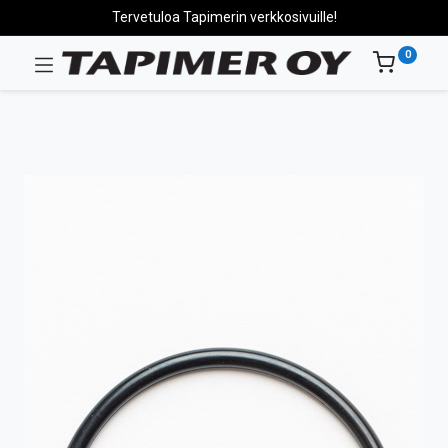
Tervetuloa Tapimerin verkkosivuille!
0