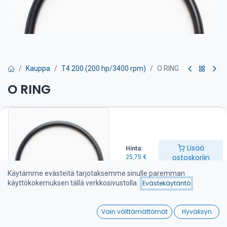
Kauppa
T4.200 (200 hp/3400 rpm)
O RING
O RING
Lämmönvaihdin on puhdistettava huolto-ohjeen mukaan.
Tarvitset näitä o-renkaita 4 kpl.
25,75
€
Lisää
Hinta:
ostoskoriin
25,75
€
Lisää ostoskoriin
Käytämme evästeitä tarjotaksemme sinulle paremman
käyttökokemuksen tällä verkkosivustolla.
Evästekäytäntö
Lisää toivelistalle
0
Vain välttämättömät
Hyväksyn
Home
Search
Wishlist
Jaa :