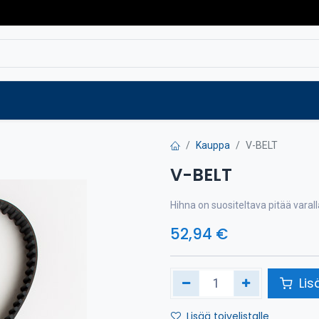
Varaosat
Vaihtokoneet
Verkkokaup
Kauppa
V-BELT
V-BELT
Hihna on suositeltava pitää vara
52,94
€
Lis
Lisää toivelistalle