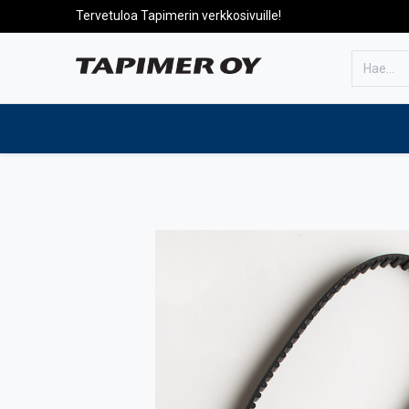
Tervetuloa Tapimerin verkkosivuille!
Etusivulle
Tuotteet
Huolto