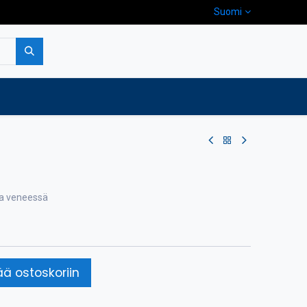
Suomi
pa
Yritys
Ota yhteyttä
lla veneessä
ää ostoskoriin