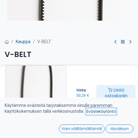
Kauppa
V-BELT
V-BELT
Hihna on suositeltava pitää varalla veneessä
50,26
€
Lisää
Hinta:
ostoskoriin
50,26
€
Lisää ostoskoriin
Käytämme evästeitä tarjotaksemme sinulle paremman
käyttökokemuksen tällä verkkosivustolla.
Evästekäytäntö
Lisää toivelistalle
0
Vain välttämättömät
Hyväksyn
Jaa :
Home
Search
Wishlist