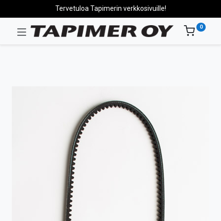
Tervetuloa Tapimerin verkkosivuille!
0