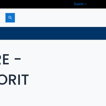
Suomi
pa
Yritys
Ota yhteyttä
E -
ORIT