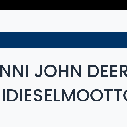
Varaosat
Vaihtokoneet
Verkkokaup
NNI JOHN DEER
IDIESELMOOTT