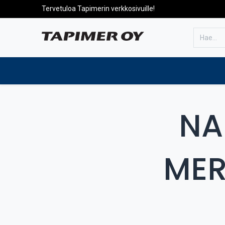
Tervetuloa Tapimerin verkkosivuille!
Etusivulle
Tuotteet
Huolto
NA
MER