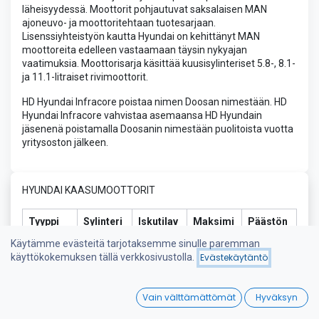
läheisyydessä. Moottorit pohjautuvat saksalaisen MAN
ajoneuvo- ja moottoritehtaan tuotesarjaan.
Lisenssiyhteistyön kautta Hyundai on kehittänyt MAN
moottoreita edelleen vastaamaan täysin nykyajan
vaatimuksia. Moottorisarja käsittää kuusisylinteriset 5.8-, 8.1-
ja 11.1-litraiset rivimoottorit.
HD Hyundai Infracore poistaa nimen Doosan nimestään. HD
Hyundai Infracore vahvistaa asemaansa HD Hyundain
jäsenenä poistamalla Doosanin nimestään puolitoista vuotta
yritysoston jälkeen.
HYUNDAI KAASUMOOTTORIT
Tyyppi
Sylinteri
Iskutilav
Maksimi
Päästön
en
uus (l)
teho
(kW
ormit
Käytämme evästeitä tarjotaksemme sinulle paremman
lukumää
m)
käyttökokemuksen tällä verkkosivustolla.
Evästekäytäntö
rä
0
Vain välttämättömät
Hyväksyn
GE08TI
L6
8.1
165
Non-Tier
Home
Search
Wishlist