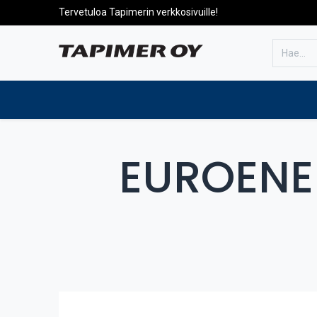
Tervetuloa Tapimerin verkkosivuille!
Etusivulle
Tuotteet
Huolto
​EUROEN