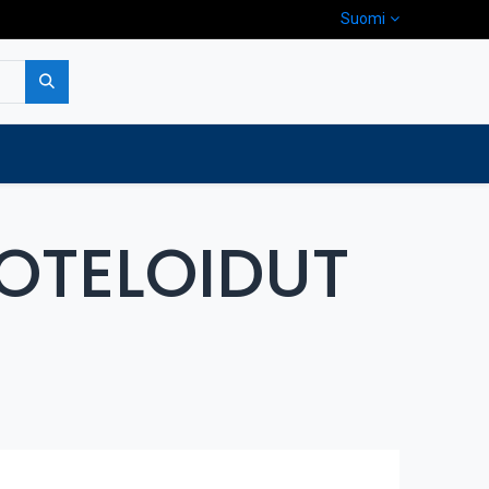
Suomi
pa
Yritys
Ota yhteyttä
OTELOIDUT