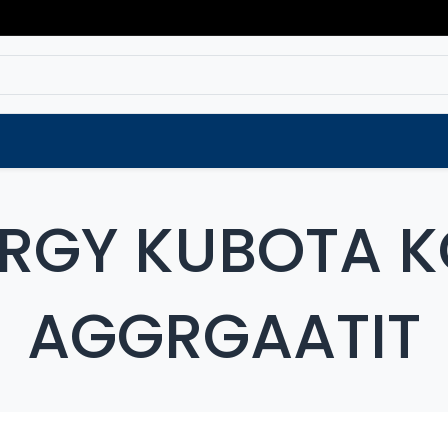
Varaosat
Vaihtokoneet
Verkkokaup
ERGY KUBOTA K
AGGRGAATIT