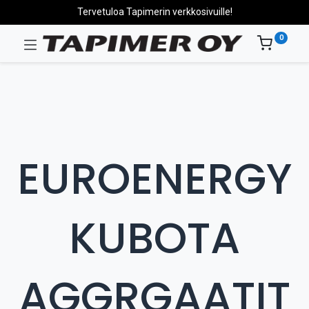
Tervetuloa Tapimerin verkkosivuille!
0
EUROENERGY
KUBOTA
AGGRGAATIT