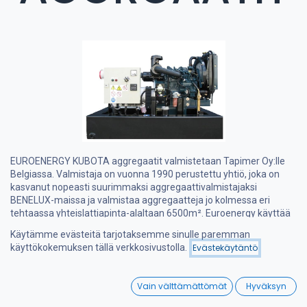
EUROENERGY KUBOTA aggregaatit valmistetaan Tapimer Oy:lle
Belgiassa. Valmistaja on vuonna 1990 perustettu yhtiö, joka on
kasvanut nopeasti suurimmaksi aggregaattivalmistajaksi
BENELUX-maissa ja valmistaa aggregaatteja jo kolmessa eri
tehtaassa yhteislattiapinta-alaltaan 6500m². Euroenergy käyttää
aggregaateissaan tunnettuja moottorimerkkejä mm. Kubota,
Käytämme evästeitä tarjotaksemme sinulle paremman
Honda, Yanmar ja Hatz. Generaattoriosat tulevat myös tunnetuilta
käyttökokemuksen tällä verkkosivustolla.
Evästekäytäntö
valmistajilta Leroy Somer ja Meccalte.
Tapimer Oy tuo maahan pääasiassa Kubota moottorilla
0
Vain välttämättömät
Hyväksyn
varustettuja aggregaatteja teholtaan 7-40 KVA.
Home
Search
Wishlist