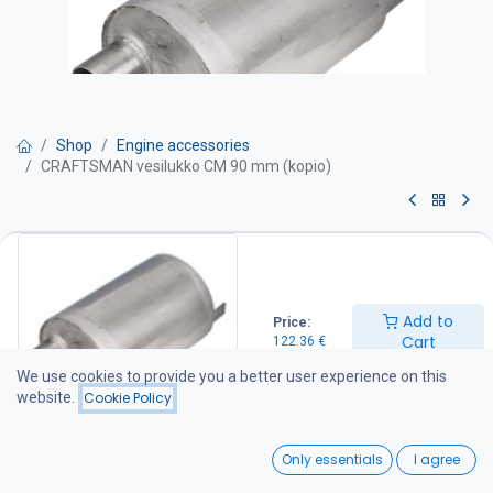
Shop
Engine accessories
CRAFTSMAN vesilukko CM 90 mm (kopio)
CRAFTSMAN vesilukko CM 90
mm (kopio)
Add to
Price:
Craftsman Soundlock vesilukkoäänenvaimennin-yhdistelmä on
Cart
122.36
€
patentoitu ja kompakti ratkaisu meridieselmoottoreiden märkään
pakoputkistoon.
We use cookies to provide you a better user experience on this
website.
Cookie Policy
VESILUKKO 90 mm
Tuotenumero AC.010.20090
0
Pakoletkun liitos Ø 90
Only essentials
I agree
Materiaali Synteettinen
Home
Search
Wishlist