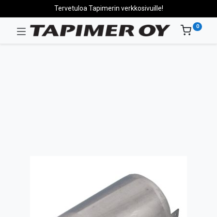
Tervetuloa Tapimerin verkkosivuille!
0