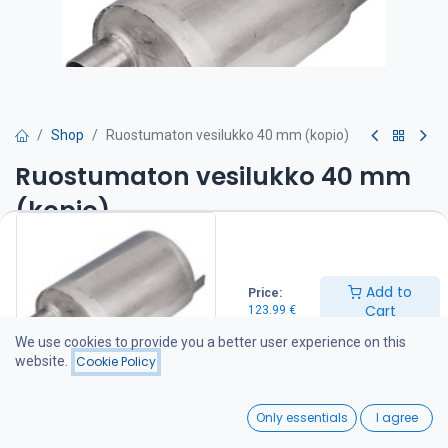
Shop
Ruostumaton vesilukko 40 mm (kopio)
Ruostumaton vesilukko 40 mm
(kopio)
Craftsman Soundlock vesilukkoäänenvaimennin-yhdistelmä on
patentoitu ja kompakti ratkaisu meridieselmoottoreiden märkään
Add to
pakoputkistoon.
Price:
Cart
123.99
€
VESILUKKO 90 mm
We use cookies to provide you a better user experience on this
Tuotenumero AC.010.20090
website.
Cookie Policy
Pakoletkun liitos Ø 90
Materiaali Synteettinen
Säiliön tilavuus 23 L
0
Only essentials
I agree
Mitat 630 x 210 x 395 mm
Home
Search
Wishlist