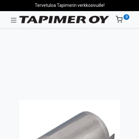
Tervetuloa Tapimerin verkkosivuille!
0