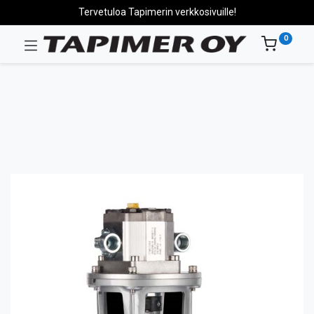
Tervetuloa Tapimerin verkkosivuille!
0