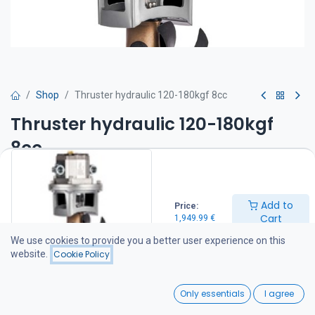
Shop
Thruster hydraulic 120-180kgf 8cc
Thruster hydraulic 120-180kgf
8cc
Tehokas ja hiljainen 7-lapainen keulapotkuri Hollannista. Työntö
120-180 kgf.
Add to
Price:
Cart
Huoltovapaa erikoismuovipotkuri joka on suunniteltu antamaan
1,949.99
€
tehokasta työntövoimaa molempiin suuntiin.
We use cookies to provide you a better user experience on this
website.
Cookie Policy
Luotettava hydraulinen hammaspyörämoottori ja korkealaatuiset
mekaaniset komponentit.
0
Only essentials
I agree
Rajoittamaton käyttöaika. Helppo suojasinkin vaihto.
Home
Search
Wishlist