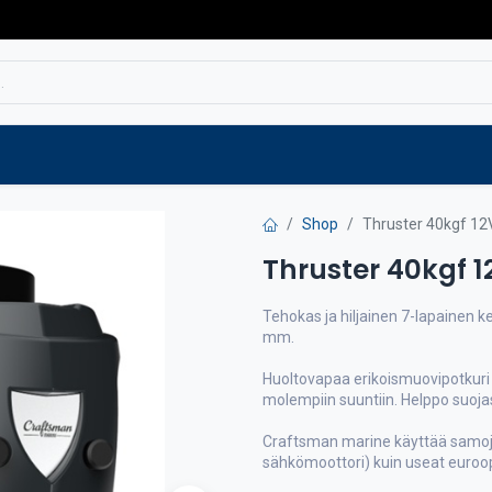
Service
Spare parts
Outlet
Websho
Shop
Thruster 40kgf 12
Thruster 40kgf 1
Tehokas ja hiljainen 7-lapainen ke
mm.
Huoltovapaa erikoismuovipotkuri
molempiin suuntiin. Helppo suojas
Craftsman marine käyttää samo
sähkömoottori) kuin useat euroop