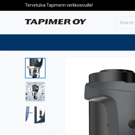
Tervetuloa Tapimerin verkkosivuille!
To the front page
Products