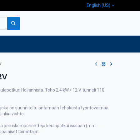
English (US)
p
Company
Contact us
V
2V
ulapotkuri Hollannista. Teho 2.4 kW / 12 V, tunneli 110
 joka on suunniteltu antamaan tehokasta työntövoimaa
inkin vaihto.
ja peruskomponentteja keulapotkureissaan (mm.
palaiset toimittajat.