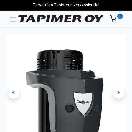
Tervetuloa Tapimerin verkkosivuille!
0