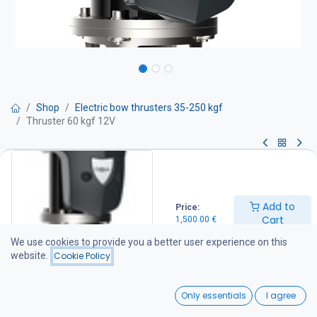
Shop
Electric bow thrusters 35-250 kgf
Thruster 60 kgf 12V
Thruster 60 kgf 12V
Keulapotkuri 60 kgf 12V
Add to
Price:
Teho 3.7 kW ( 5 hp) – Tunneli 150 mm -työntö 60kgf
Cart
1,500.00
€
Tehokas ja hiljainen keulapotkuri, suunniteltu Hollannissa.
We use cookies to provide you a better user experience on this
Erikoissuunnitellut 7-lapaiset potkurit antavat erittäin suuren
website.
Cookie Policy
työntövoiman ja vastaavat jopa kaksipotkurisia kilpailijoita.
0
Only essentials
I agree
Sähkömoottorit valmistetaan Euroopassa, joten niiden laatu ja
Home
Search
Wishlist
varaosien saatavuus on taattu. Joystick- ja painonappiohjaimiin on