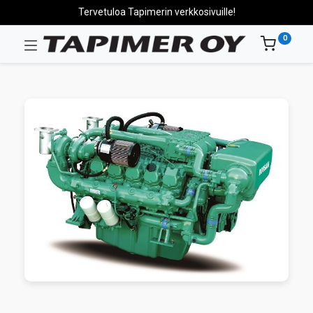
Tervetuloa Tapimerin verkkosivuille!
0