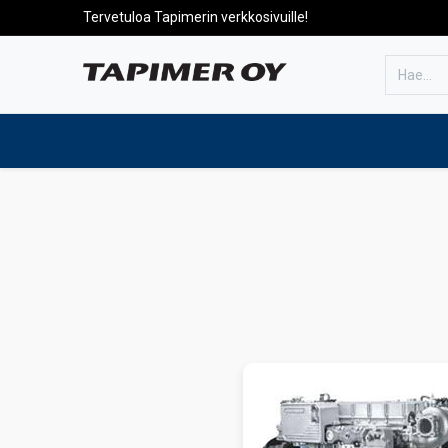
Tervetuloa Tapimerin verkkosivuille!
Etusivulle
Tuotteet
Huolto