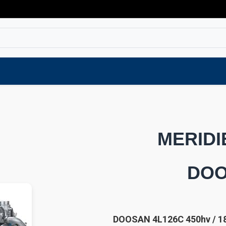
Varaosat
Vaihtokoneet
Verkkokaup
MERID
DOO
DOOSAN 4L126C 450hv / 1