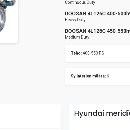
Continuous Duty
DOOSAN 4L126C 400-500hv
Heavy Duty
DOOSAN 4L126C 450-550hv
Medium Duty
Teho:
400-550 PS
Sylinterien määrä:
6
Hyundai meridi