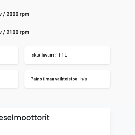
 / 2000 rpm
 / 2100 rpm
Iskutilavuus:
11.1 L
Paino ilman vaihteistoa:
n/a
eselmoottorit