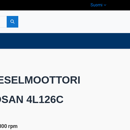
Suomi
pa
Yritys
Ota yhteyttä
IESELMOOTTORI
SAN 4L126C
800 rpm