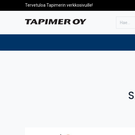
Tervetuloa Tapimerin verkkosivuille!
Etusivulle
Tuotteet
Huolto
S