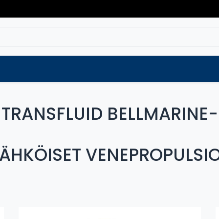
Varaosat
Vaihtokoneet
Verkkokaup
TRANSFLUID BELLMARINE-
ÄHKÖISET VENEPROPULSI