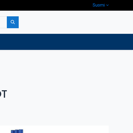
Suomi
pa
Yritys
Ota yhteyttä
OT