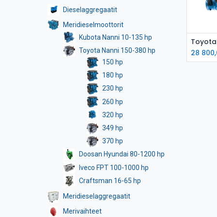
Dieselaggregaatit
Meridieselmoottorit
Kubota Nanni 10-135 hp
L
Toyota Nanni 150-380 hp
28 800
150 hp
180 hp
230 hp
260 hp
320 hp
349 hp
370 hp
Doosan Hyundai 80-1200 hp
Iveco FPT 100-1000 hp
Craftsman 16-65 hp
Meridieselaggregaatit
Merivaihteet