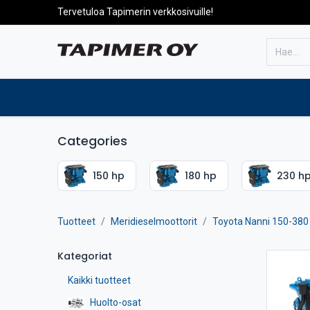
Tervetuloa Tapimerin verkkosivuille!
Etusivulle
Tuotteet
Huolto
Categories
150 hp
180 hp
230 h
Tuotteet
Meridieselmoottorit
Toyota Nanni 150-380
Kategoriat
Kaikki tuotteet
Huolto-osat