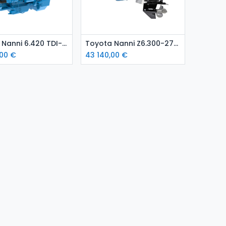
isää ostoskoriin
Lisää ostoskoriin
Toyota Nanni 6.420 TDI-320 hp meridieselmoottori
Toyota Nanni Z6.300-275 hp meridieselmoottori perävetolaitteella
,00
€
43 140,00
€