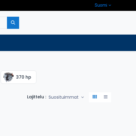
Suomi
pa
Yritys
Ota yhteyttä
370 hp
Lajittelu :
Suosituimmat