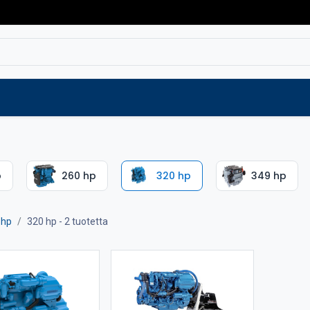
Varaosat
Vaihtokoneet
Verkkokaup
p
260 hp
320 hp
349 hp
 hp
320 hp
- 2 tuotetta