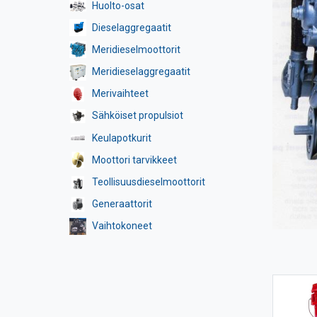
Huolto-osat
Dieselaggregaatit
Meridieselmoottorit
Meridieselaggregaatit
Merivaihteet
Sähköiset propulsiot
Keulapotkurit
Moottori tarvikkeet
Teollisuusdieselmoottorit
Generaattorit
Vaihtokoneet