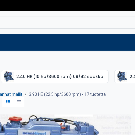
Varaosat
Vaihtokoneet
Verkkokaup
2.40 HE (10 hp/3600 rpm) 09/92 saakka
2.
anhat mallit
3.90 HE (22.5 hp/3600 rpm)
- 17 tuotetta