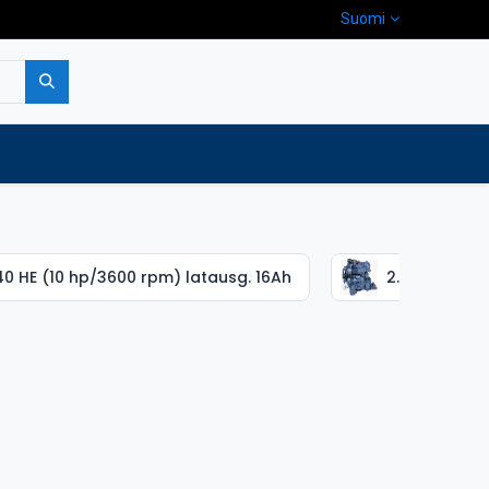
Suomi
pa
Yritys
Ota yhteyttä
40 HE (10 hp/3600 rpm) latausg. 16Ah
2.40 HE (10 