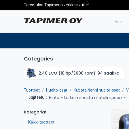
Tervetuloa Tapimerin verkkosivuille!
Etusivulle
Tuotteet
Huolto
Categories
2.40 ECO (10 hp/3600 rpm) '94 saakka
Tuotteet
Huolto-osat
Kubota Nanni huolto-osat
V
Lajittelu :
Hinta - korkeimmasta matalimpaan
Kategoriat
Kaikki tuotteet