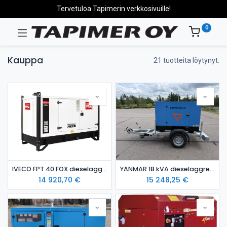
Tervetuloa Tapimerin verkkosivuille!
0
Kauppa
21 tuotteita löytynyt.
IVECO FPT 40 FOX dieselaggregaatti / varavoima-aggregaatti
YANMAR 18 kVA dieselaggregaatti kotelossa STAGE 5 hinattava
14 920,70
€
15 248,25
€