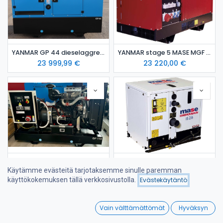
YANMAR GP 44 dieselaggregaatti Stage 5
YANMAR stage 5 MASE MGF 33 Y dieselaggregaatti
23 999,99
€
23 220,00
€
Iveco FPT GP 110 dieselaggregaatti-avoin / varavoima-aggregaatti
Mase YANMAR IS 2.6 meridieselaggregaatti
Käytämme evästeitä tarjotaksemme sinulle paremman
19 295,63
€
8 132,40
€
käyttökokemuksen tällä verkkosivustolla.
Evästekäytäntö
Suodattimet
Viimeksi saapuneet
0
Vain välttämättömät
Hyväksyn
Home
Search
Wishlist