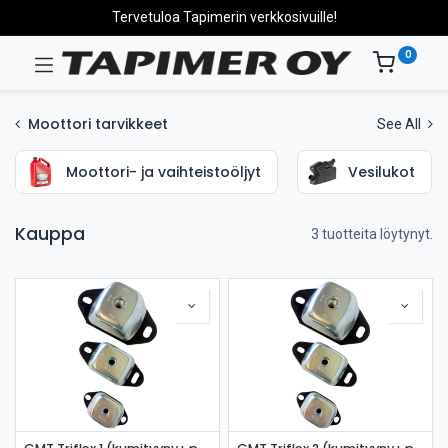
Tervetuloa Tapimerin verkkosivuille!
0
Moottori tarvikkeet
See All
Moottori- ja vaihteistoöljyt
Vesilukot
Kauppa
3 tuotteita löytynyt.