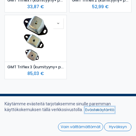
GMT Triflex 1 (kumityyny+ pulttisarja M12)
GMT Triflex 2 (kumityyny+ pulttisarja M16)
33,87
€
52,99
€
GMT Triflex 3 (kumityyny+ pulttisarja M20)
85,03
€
Käytämme evästeitä tarjotaksemme sinulle paremman
käyttökokemuksen tällä verkkosivustolla.
Evästekäytäntö
Suodattimet
Suosituimmat
Hyödyllisiä linkkejä
0
Vain välttämättömät
Hyväksyn
Etusivu
Home
Search
Wishlist
Verkkokauppa