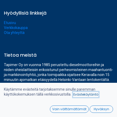
Hyödyllisiä linkkejä
Etusivu
Verkkokauppa
Ota yhteyttä
Tietoa meistä
Tapimer Oy on vuonna 1985 perustettu dieselmoottoreihin ja
niiden oheislaitteisiin erikoistunut perheomisteinen maahantuonti-
ja markkinointiyhtiö, jonka toimipaikka sijaitsee Keravalla noin 15
minuutin ajomatkan etäisyydellä Helsinki-Vantaan lentokentältä.
Yhtiön omat ajanmukaiset 1400 m² toimitilat kattavat kaikki
Käytämme evästeitä tarjotaksemme sinulle paremman
tarvittavat toiminnot ammattimaiseen dieselmoottorimyynnin
käyttökokemuksen tällä verkkosivustolla.
Evästekäytäntö
tukemiseen.
Suodattimet
Suosituimmat
0
Vain välttämättömät
Hyväksyn
Home
Search
Wishlist