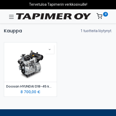
Tervetuloa Tapimerin verkkosivuille!
0
Kauppa
1 tuotteita löytynyt.
Doosan HYUNDAI D18-45 kW dieselmoottori
8 700,00
€