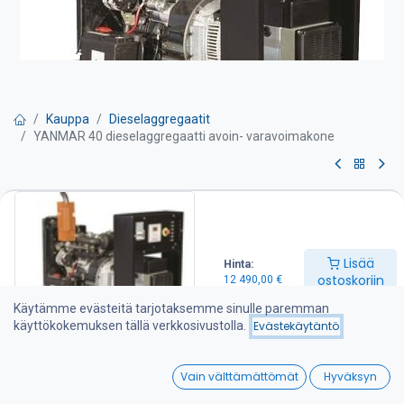
Kauppa
Dieselaggregaatit
YANMAR 40 dieselaggregaatti avoin- varavoimakone
YANMAR 40 dieselaggregaatti
avoin- varavoimakone
Lisää
Hinta:
Pyydä tarjous
ostoskoriin
12 490,00
€
Käytämme evästeitä tarjotaksemme sinulle paremman
40 kVA varavoima dieselaggregaatti
käyttökokemuksen tällä verkkosivustolla.
Evästekäytäntö
Tärkeimmät tiedot:
-Nimellisteho: 40 kVA
0
-Varavoimateho: 44 kVA
Vain välttämättömät
Hyväksyn
-Moottori: YANMAR 4TNV98T ( 3,3 litran sylinteritilavuus)
Home
Search
Wishlist
-Generaattori: Meccalte (harjaton, automaattinen jännitteen