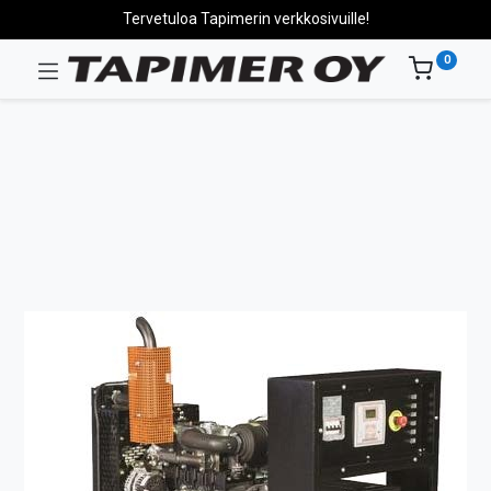
Tervetuloa Tapimerin verkkosivuille!
0