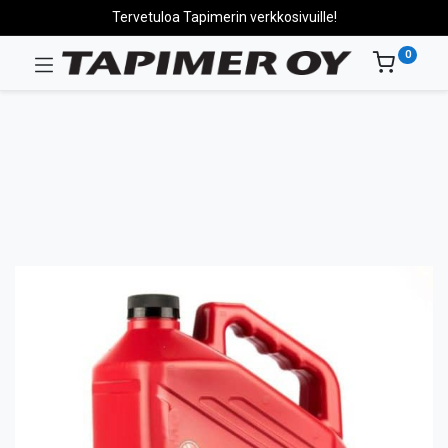
Tervetuloa Tapimerin verkkosivuille!
0