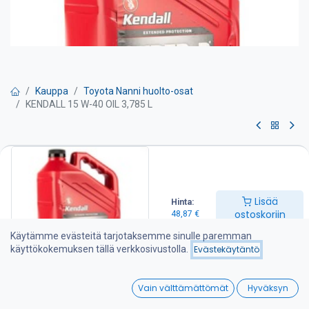
Kauppa
Toyota Nanni huolto-osat
KENDALL 15 W-40 OIL 3,785 L
KENDALL 15 W-40 OIL 3,785 L
Kendall moottori- ja vaihteistoöljyt ovat parafiinirakenteisia
mineraaliöljyjä Pohjois-Amerikan öljyalueelta ja soveltuvat
Lisää
Hinta:
erinomaisesti meridieselmoottoreihin valuvan talvisuojaus- ja
ostoskoriin
48,87
€
paksun voitelukalvo-ominaisuuksiensa takia. Öljyjen hyvistä
käyttö- ja kestävyysominaisuuksista kertoo myös niiden
Käytämme evästeitä tarjotaksemme sinulle paremman
laajamittainen käyttö ammattikoneissa kuten pyöräkuormaajissa
käyttökokemuksen tällä verkkosivustolla.
Evästekäytäntö
ja kaivinkoneissa.
0
Parafiinipohjaisen öljyn ominaisuuksiin kuuluvat hyvä voitelevuus,
Vain välttämättömät
Hyväksyn
Home
Search
Wishlist
vahva kulumisenesto ja erinomaiset suojausominaisuudet