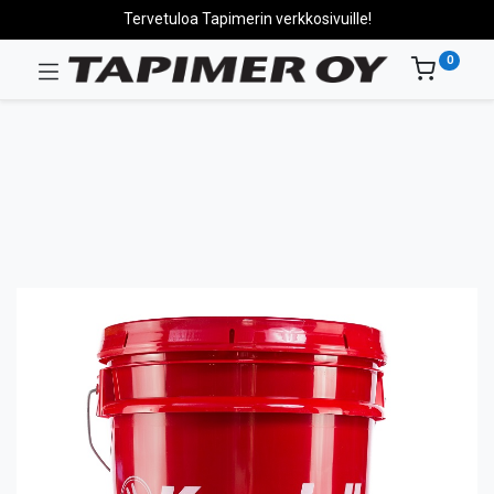
Tervetuloa Tapimerin verkkosivuille!
0