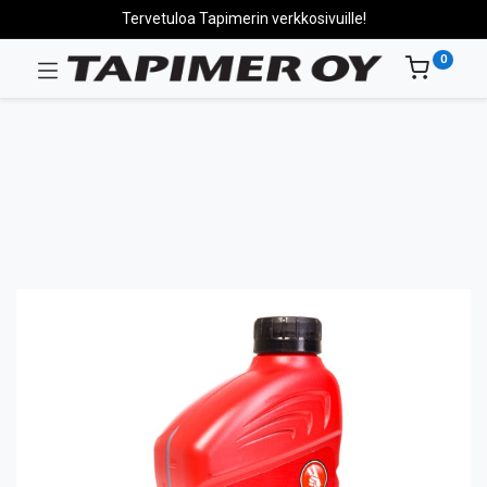
Tervetuloa Tapimerin verkkosivuille!
0