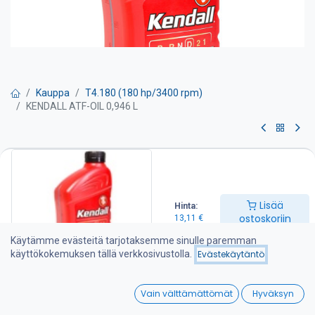
Kauppa
T4.180 (180 hp/3400 rpm)
KENDALL ATF-OIL 0,946 L
KENDALL ATF-OIL 0,946 L
Kendall moottori- ja vaihteistoöljyt ovat parafiinirakenteisia
mineraaliöljyjä Pohjois-Amerikan öljyalueelta ja soveltuvat
Lisää
Hinta:
erinomaisesti meridieselmoottoreihin valuvan talvisuojaus- ja
ostoskoriin
13,11
€
paksun voitelukalvo-ominaisuuksiensa takia. Öljyjen hyvistä
käyttö- ja kestävyysominaisuuksista kertoo myös niiden
Käytämme evästeitä tarjotaksemme sinulle paremman
laajamittainen käyttö ammattikoneissa kuten pyöräkuormaajissa
käyttökokemuksen tällä verkkosivustolla.
Evästekäytäntö
ja kaivinkoneissa.
0
Parafiinipohjainen öljy antaa vahvan kulumisensuojan sekä
Vain välttämättömät
Hyväksyn
Home
Search
Wishlist
hapettumisen eston myös talviseisokin ajaksi. Technodrive TMC