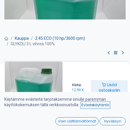
Kauppa
2.45 ECO (10 hp/3600 rpm)
GLYKOLI 3 L vihreä 100%
GLYKOLI 3 L vihreä 100%
3 L laimentamaton jäähdytinneste erityisesti vanhempiin bensiini
ja diesel moottoreiden jäähdytyjärjestelmiin.
Lisää
Hinta:
ostoskoriin
12,90
€
Täyttää BS6580:1992- standardin vaatimukset. Sisältää
inhibiittejä ruostumista ja vaahtoamista vastaan.
Käytämme evästeitä tarjotaksemme sinulle paremman
käyttökokemuksen tällä verkkosivustolla.
Evästekäytäntö
Sekoitetaan suhteessa 1:1 jolloin pakkasenkestävyys on -36°C.
0
12,90
€
Vain välttämättömät
Hyväksyn
Home
Search
Wishlist