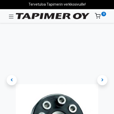
Tervetuloa Tapimerin verkkosivuille!
0