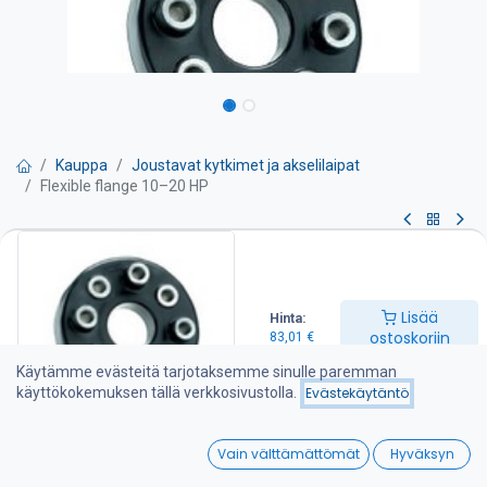
Kauppa
Joustavat kytkimet ja akselilaipat
Flexible flange 10–20 HP
Flexible flange 10–20 HP
Joustava akselikytkin, FC 01.140- tehon kesto 140 Nm
Lisää
Hinta:
ostoskoriin
83,01
€
Kuvaus
Joustava akselikytkin asennetaan merivaihteen ulostulolaipan ja
Käytämme evästeitä tarjotaksemme sinulle paremman
akselin väliin vaimentamaan moottorista ja akselista tulevia melua
käyttökokemuksen tällä verkkosivustolla.
Evästekäytäntö
aiheuttavia värähtelyjä. Samalla se suojaa merivaihdetta jatkuvilta
vääntövärähtelyiskuilta. Vahingon sattuessa joustava akselikytkin
0
Vain välttämättömät
Hyväksyn
suojelee voimansiirtolinjan kalliimpia osia murtumalla
Home
Search
Wishlist
ensimmäisenä, kuitenkin vasta vaarallisen kovan iskun sattuessa.