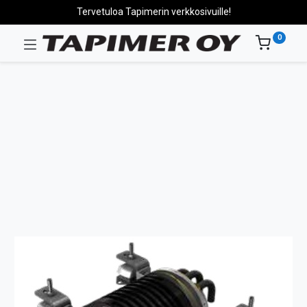
Tervetuloa Tapimerin verkkosivuille!
0