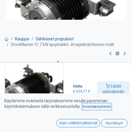
Kauppa
Sähköiset propulsiot
DriveMaster 5/ 7 kW ajoyksikkö- ilmajäähdytteinen malli
DriveMaster 5/ 7 kW ajoyksikkö-
ilmajäähdytteinen malli
Lisää
Hinta:
Ajoyksikön varustelu:
ostoskoriin
6 529,77
€
-Moottori sisäänrakennetulla painelaakerilla
Käytämme evästeitä tarjotaksemme sinulle paremman
-Termostaatti ohjattu vesijäähdytys
käyttökokemuksen tällä verkkosivustolla.
Evästekäytäntö
-Asennuskumityynyt ja ruostumattomat tukijalat
-Integroitu DC-DC muunnin 48 / 96 V
0
-Ajoyksikön johtosarja ( ei akkukaapeleita )
Vain välttämättömät
Hyväksyn
-Pääkytkin ja sulake
Home
Search
Wishlist