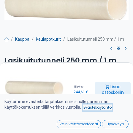
Kauppa
Keulapotkurit
Lasikuitutunneli 250 mm / 1 m
Lasikuitutunneli 250 mm / 1 m
244,61
€
Lisää
Hinta:
Lisää ostoskoriin
ostoskoriin
244,61
€
Käytämme evästeitä tarjotaksemme sinulle paremman
Lisää toivelistalle
käyttökokemuksen tällä verkkosivustolla.
Evästekäytäntö
0
Jaa :
Vain välttämättömät
Hyväksyn
Home
Search
Wishlist