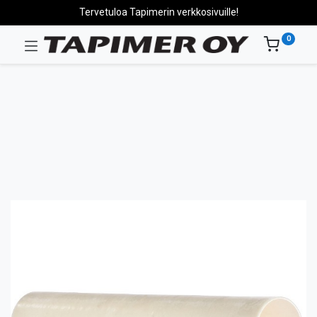
Tervetuloa Tapimerin verkkosivuille!
0