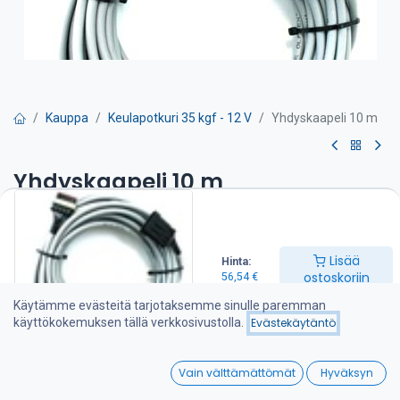
Kauppa
Keulapotkuri 35 kgf - 12 V
Yhdyskaapeli 10 m
Yhdyskaapeli 10 m
56,54
€
Lisää
Hinta:
Lisää ostoskoriin
ostoskoriin
56,54
€
Käytämme evästeitä tarjotaksemme sinulle paremman
Lisää toivelistalle
käyttökokemuksen tällä verkkosivustolla.
Evästekäytäntö
0
Jaa :
Vain välttämättömät
Hyväksyn
Home
Search
Wishlist