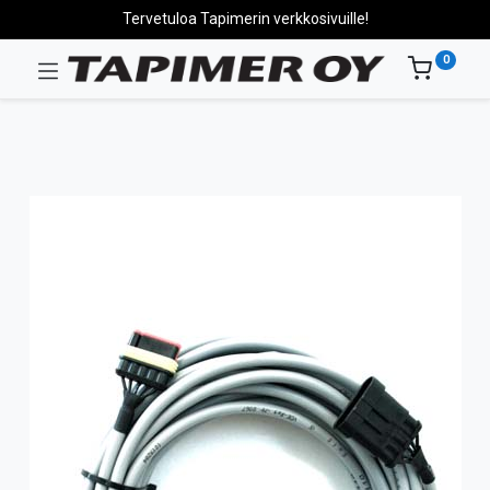
Tervetuloa Tapimerin verkkosivuille!
0