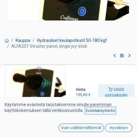
Kauppa
Hydrauliset keulapotkurit 50-180 kgf
ALFA20T thruster panel, single joy-stick
ALFA20T thruster panel, single
joy-stick
Lisää
Hinta:
Alfa 20 paneli yhdellä joystickilla
ostoskoriin
190,80
€
-sisältää vaihtoviiveyksikön
Käytämme evästeitä tarjotaksemme sinulle paremman
-automaattinen poiskytkennän säätö
käyttökokemuksen tällä verkkosivustolla.
Evästekäytäntö
j-atkuvan käytön suojaus
0
190,80
€
Vain välttämättömät
Hyväksyn
Home
Search
Wishlist