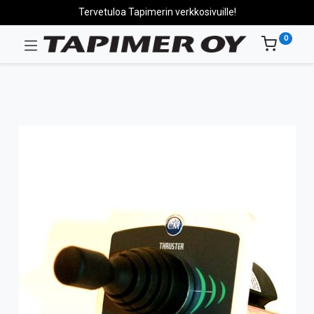
Tervetuloa Tapimerin verkkosivuille!
0