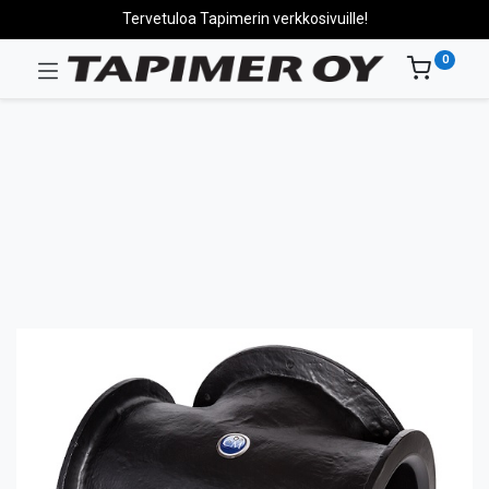
Tervetuloa Tapimerin verkkosivuille!
0