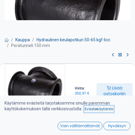
Kauppa
Hydraulinen keulapotkuri 50-65 kgf 6cc
Perätunneli 150 mm
Perätunneli 150 mm
350,97
€
Lisää
Hinta:
ostoskoriin
350,97
€
Lisää ostoskoriin
Käytämme evästeitä tarjotaksemme sinulle paremman
käyttökokemuksen tällä verkkosivustolla.
Evästekäytäntö
Lisää toivelistalle
0
Vain välttämättömät
Hyväksyn
Home
Search
Wishlist
Jaa :