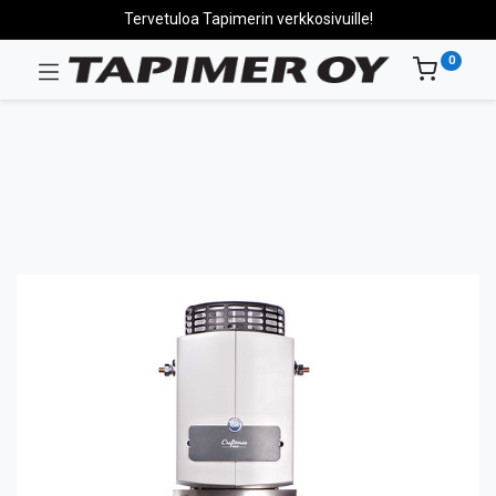
Tervetuloa Tapimerin verkkosivuille!
0