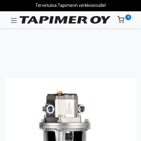
Tervetuloa Tapimerin verkkosivuille!
0