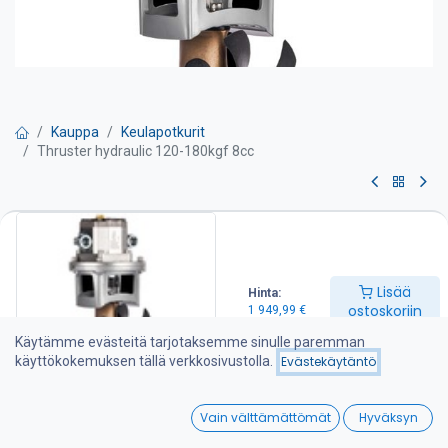
Kauppa
Keulapotkurit
Thruster hydraulic 120-180kgf 8cc
Thruster hydraulic 120-180kgf
8cc
Lisää
Hinta:
Tehokas ja hiljainen 7-lapainen keulapotkuri Hollannista. Työntö
ostoskoriin
1 949,99
€
120-180 kgf. Potkurin halkaisija 250 mm.
Käytämme evästeitä tarjotaksemme sinulle paremman
Huoltovapaa erikoismuovipotkuri joka on suunniteltu antamaan
käyttökokemuksen tällä verkkosivustolla.
Evästekäytäntö
tehokasta työntövoimaa molempiin suuntiin.
0
Luotettava hydraulinen hammaspyörämoottori ja korkealaatuiset
Vain välttämättömät
Hyväksyn
mekaaniset komponentit.
Home
Search
Wishlist