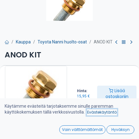
Kauppa
Toyota Nanni huolto-osat
ANOD KIT
ANOD KIT
Sinkki on vaihdettava kun siitä on kulunut puolet.
15,95
€
Lisää
Hinta:
ostoskoriin
15,95
€
Lisää ostoskoriin
Käytämme evästeitä tarjotaksemme sinulle paremman
käyttökokemuksen tällä verkkosivustolla.
Evästekäytäntö
Lisää toivelistalle
0
Vain välttämättömät
Hyväksyn
Jaa :
Home
Search
Wishlist