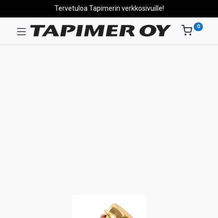
Tervetuloa Tapimerin verkkosivuille!
0