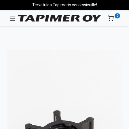
Tervetuloa Tapimerin verkkosivuille!
0