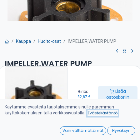
Kauppa
Huolto-osat
IMPELLER,WATER PUMP
IMPELLER,WATER PUMP
Siipipyörä on suositeltava pitää varalla veneessä
32,87
€
Lisää
Hinta:
ostoskoriin
32,87
€
Käytämme evästeitä tarjotaksemme sinulle paremman
Lisää ostoskoriin
käyttökokemuksen tällä verkkosivustolla.
Evästekäytäntö
Lisää toivelistalle
0
Vain välttämättömät
Hyväksyn
Home
Search
Wishlist