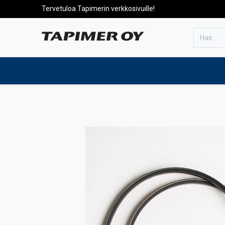
Tervetuloa Tapimerin verkkosivuille!
Etusivulle
Tuotteet
Huolto