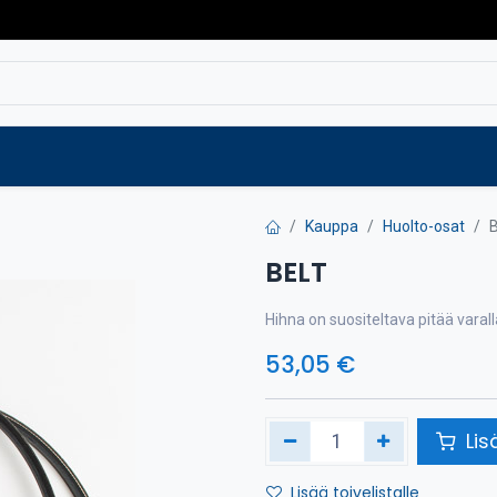
Varaosat
Vaihtokoneet
Verkkokaup
Kauppa
Huolto-osat
BELT
Hihna on suositeltava pitää vara
53,05
€
Lis
Lisää toivelistalle