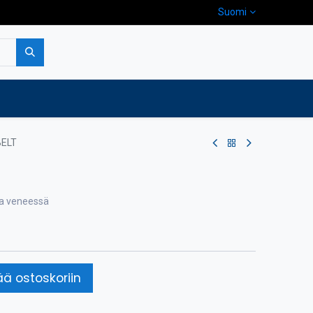
Suomi
pa
Yritys
Ota yhteyttä
BELT
lla veneessä
ää ostoskoriin