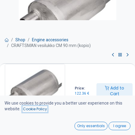
Shop
Engine accessories
CRAFTSMAN vesilukko CM 90 mm (kopio)
CRAFTSMAN vesilukko CM 90
mm (kopio)
Add to
Price:
Craftsman Soundlock vesilukkoäänenvaimennin-yhdistelmä on
Cart
122.36
€
patentoitu ja kompakti ratkaisu meridieselmoottoreiden märkään
pakoputkistoon.
We use cookies to provide you a better user experience on this
website.
Cookie Policy
VESILUKKO 90 mm
Tuotenumero AC.010.20090
0
Pakoletkun liitos Ø 90
Only essentials
I agree
Materiaali Synteettinen
Home
Search
Wishlist