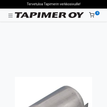
Tervetuloa Tapimerin verkkosivuille!
0