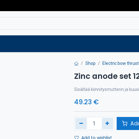
Service
Spare parts
Outlet
Websho
Shop
Electric bow thrus
Zinc anode set 1
Sisältää kiinnitysmutterin ja kuus
49.23
€
Add
Add to wishlist