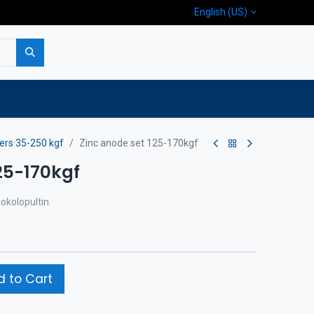
English (US)
p
Company
Contact us
ters 35-250 kgf
Zinc anode set 125-170kgf
25-170kgf
iokolopultin.
 to Cart