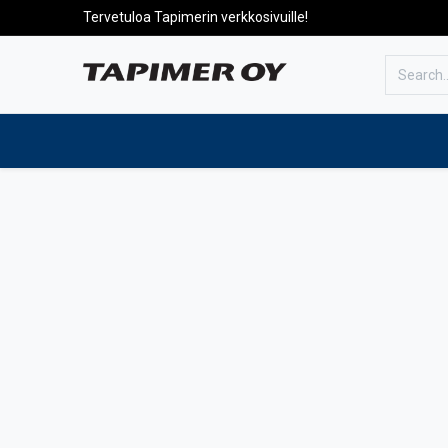
Tervetuloa Tapimerin verkkosivuille!
To the front page
Products