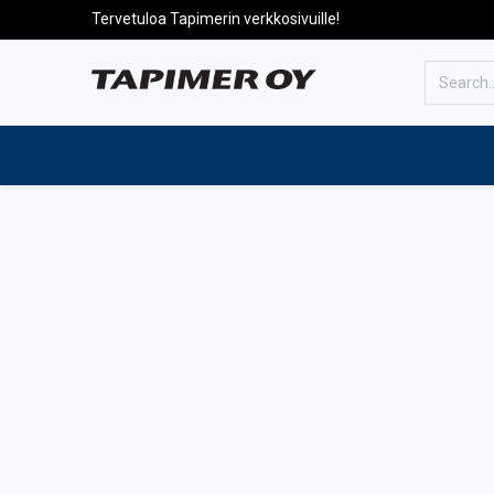
Tervetuloa Tapimerin verkkosivuille!
To the front page
Products