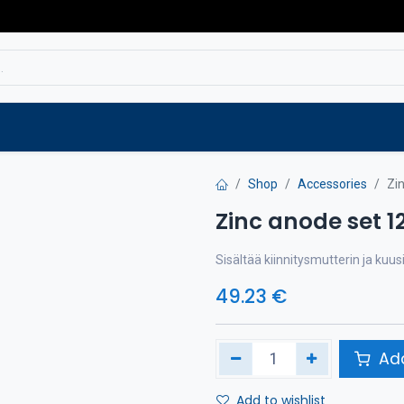
Service
Spare parts
Outlet
Websho
Shop
Accessories
Zi
Zinc anode set 1
Sisältää kiinnitysmutterin ja kuus
49.23
€
Add
Add to wishlist