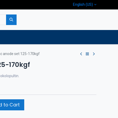
English (US)
p
Company
Contact us
nc anode set 125-170kgf
25-170kgf
iokolopultin.
 to Cart