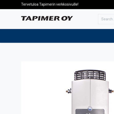
Tervetuloa Tapimerin verkkosivuille!
To the front page
Products