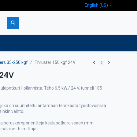
English (US)
p
Company
Contact us
ters 35-250 kgf
Thruster 150 kgf 24V
 24V
ulapotkuri Hollannista. Teho 6.5 kW / 24 V, tunneli 185
 joka on suunniteltu antamaan tehokasta työntövoimaa
inkin vaihto.
ja peruskomponentteja keulapotkureissaan (mm.
palaiset toimittajat.