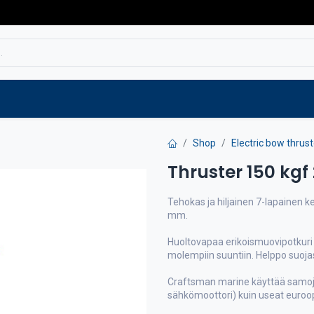
Service
Spare parts
Outlet
Websho
Shop
Electric bow thrus
Thruster 150 kgf
Tehokas ja hiljainen 7-lapainen ke
mm.
Huoltovapaa erikoismuovipotkuri
molempiin suuntiin. Helppo suojas
Craftsman marine käyttää samo
sähkömoottori) kuin useat euroop