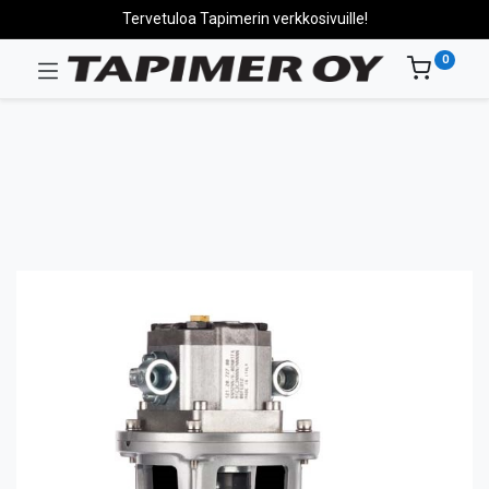
Tervetuloa Tapimerin verkkosivuille!
0