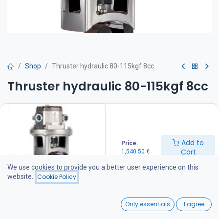
Shop
Thruster hydraulic 80-115kgf 8cc
Thruster hydraulic 80-115kgf 8cc
Tehokas ja hiljainen 7-lapainen keulapotkuri Hollannista. Työntö
80-115 kgf.
Huoltovapaa erikoismuovipotkuri joka on suunniteltu antamaan
Add to
Price:
tehokasta työntövoimaa molempiin suuntiin.
Cart
1,540.50
€
Luotettava hydraulinen hammaspyörämoottori ja korkealaatuiset
We use cookies to provide you a better user experience on this
mekaaniset komponentit.
website.
Cookie Policy
Rajoittamaton käyttöaika. Helppo suojasinkin vaihto.
0
Only essentials
I agree
1,540.50
€
Home
Search
Wishlist