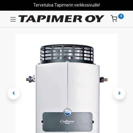
Tervetuloa Tapimerin verkkosivuille!
0