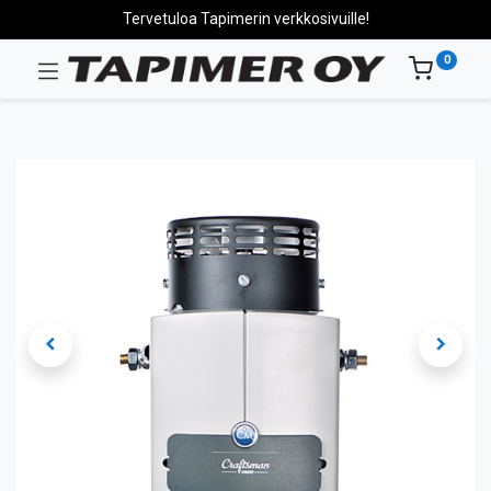
Tervetuloa Tapimerin verkkosivuille!
0