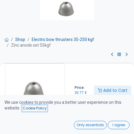
Shop
Electric bow thrusters 35-250 kgf
Zinc anode set 55kgf
Zinc anode set 55kgf
Sisältää kiinnitysmutterin ja kuusiokolopultin.
Price:
30.77
€
Add to Cart
30.77
€
We use cookies to provide you a better user experience on this
website.
Cookie Policy
Add to Cart
0
Add to wishlist
Only essentials
I agree
Home
Search
Wishlist