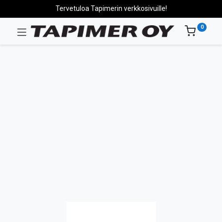
Tervetuloa Tapimerin verkkosivuille!
0