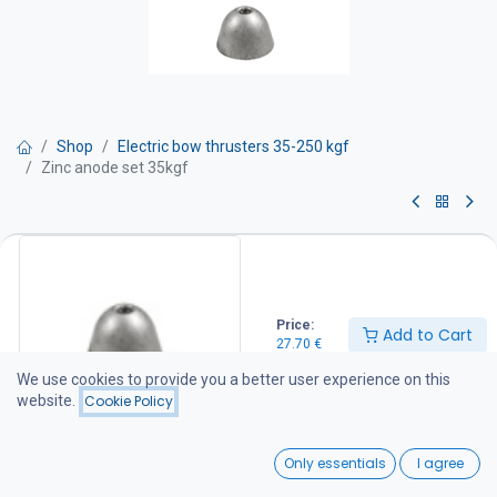
Shop
Electric bow thrusters 35-250 kgf
Zinc anode set 35kgf
Zinc anode set 35kgf
Sisältää kiinnitysmutterin ja kuusiokolopultin.
Price:
27.70
€
Add to Cart
27.70
€
We use cookies to provide you a better user experience on this
website.
Cookie Policy
Add to Cart
0
Add to wishlist
Only essentials
I agree
Home
Search
Wishlist