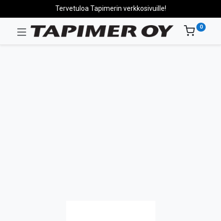
Tervetuloa Tapimerin verkkosivuille!
0