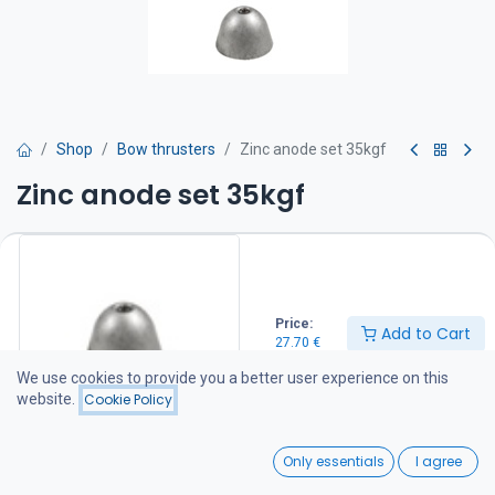
Shop
Bow thrusters
Zinc anode set 35kgf
Zinc anode set 35kgf
Sisältää kiinnitysmutterin ja kuusiokolopultin.
27.70
€
Price:
Add to Cart
27.70
€
Add to Cart
We use cookies to provide you a better user experience on this
website.
Cookie Policy
Add to wishlist
0
Only essentials
I agree
Share :
Home
Search
Wishlist