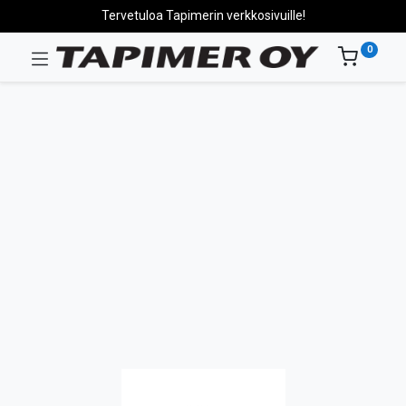
Tervetuloa Tapimerin verkkosivuille!
0