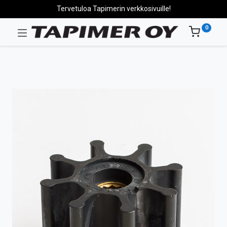
Tervetuloa Tapimerin verkkosivuille!
0