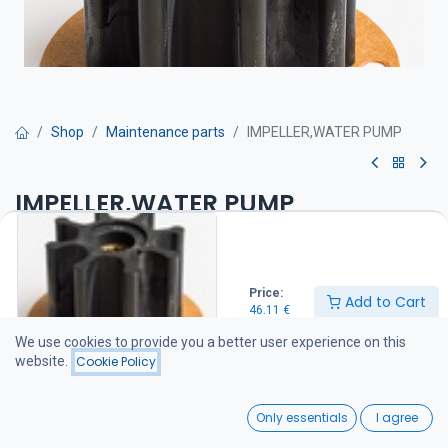
Shop
Maintenance parts
IMPELLER,WATER PUMP
IMPELLER,WATER PUMP
Siipipyörä on suositeltava pitää varalla veneessä
46.11
€
Price:
Add to Cart
46.11
€
We use cookies to provide you a better user experience on this
Add to Cart
website.
Cookie Policy
Add to wishlist
0
Only essentials
I agree
Home
Search
Wishlist