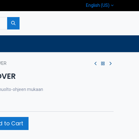
English (US)
p
Company
Contact us
VER
OVER
a huolto-ohjeen mukaan
 to Cart