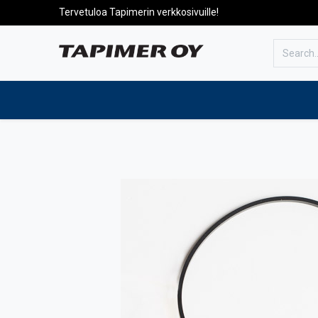
Tervetuloa Tapimerin verkkosivuille!
To the front page
Products