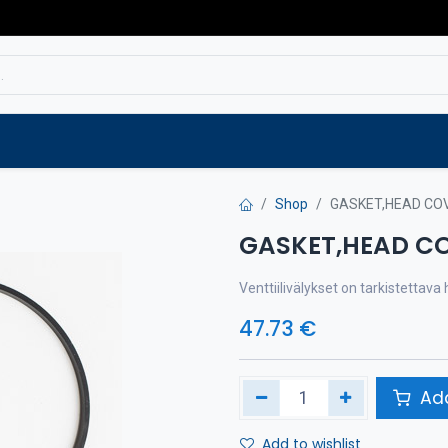
Service
Spare parts
Outlet
Websho
Shop
GASKET,HEAD CO
GASKET,HEAD C
Venttiilivälykset on tarkistettav
47.73
€
Add
Add to wishlist