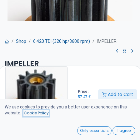
Shop
6.420 TDI (320 hp/3600 rpm)
IMPELLER
IMPELLER
Siipipyörä on suositeltava pitää varalla veneessä
57.47
€
Price:
Add to Cart
57.47
€
We use cookies to provide you a better user experience on this
Add to Cart
website.
Cookie Policy
Add to wishlist
0
Only essentials
I agree
Home
Search
Wishlist