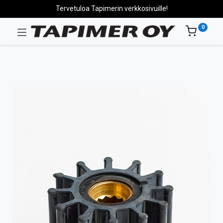
Tervetuloa Tapimerin verkkosivuille!
0